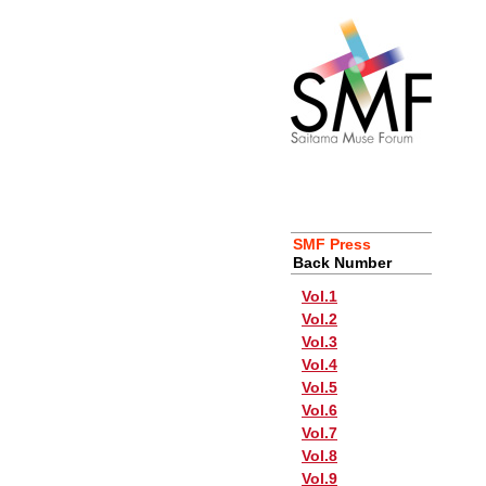
SMF Press
Back Number
Vol.1
Vol.2
Vol.3
Vol.4
Vol.5
Vol.6
Vol.7
Vol.8
Vol.9