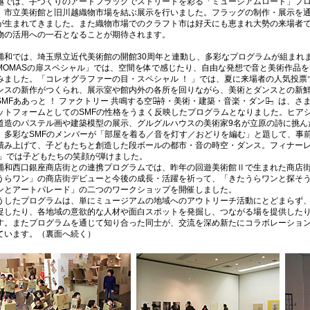
越では、手づくりのアートフラッグでストリートを彩る「ミュージアムロード」プ
、市立美術館と旧川越織物市場を結ぶ展示を行いました。フラッグの制作・展示を
が生まれてきました。また織物市場でのクラフト市は好天にも恵まれ大勢の来場者
物の活用への一石となることが期待されます。
浦和では、埼玉県立近代美術館の開館30周年と連動し、多彩なプログラムが組まれ
MOMASの扉スペシャル」では、空間を体で感じたり、自由な発想で音と美術作品
みました。「コレオグラファーの目・スペシャル ！ 」では、夏に来場者の人気投
ンスの新作がつくられ、展示室や館内外の各所を回りながら、美術とダンスとの新
SMFああっと ！ ファクトリー 共鳴する空間̶詩・美術・建築・音楽・ダンス̶」は、
ットフォームとしてのSMFの性格をうまく反映したプログラムとなりました。ヒア
道造のパステル画や建築模型の展示、グルグルハウスの美術家9名が立原の詩に挑ん
、多彩なSMFのメンバーが「部屋を着る／音を灯す／おどりを編む」と題して、事
積み上げて、子どもたちと創造した段ボールの都市・音の時空・ダンス。フィナー
 」では子どもたちの笑顔が弾けました。
浦和西口銀座商店街との連携プログラムでは、昨年の回遊美術館Ⅱで生まれた商店
うらワン」の商店街デビューと今後の成長・活躍を祈って、「きたうらワンと探そう
ンとアートパレード」の二つのワークショップを開催しました。
うしたプログラムは、単にミュージアムの地域へのアウトリーチ活動にとどまらず
促したり、各地域の意欲的な人材や面白スポットを発掘し、つながる場を提供した
す。またプログラムを通じて知り合った同士が、交流を深め新たにコラボレーショ
ています。（裏面へ続く）