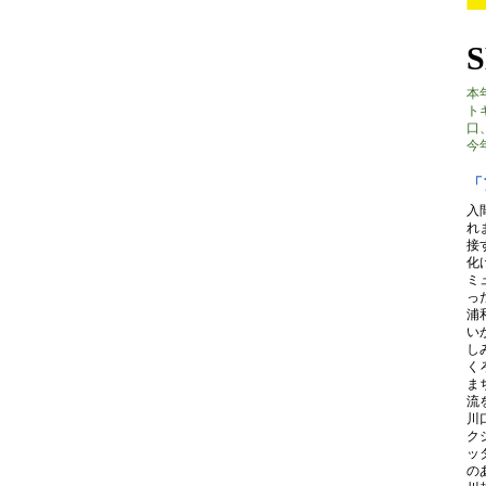
本
ト
口
今
「
入
れ
接
化
ミ
っ
浦
い
し
く
ま
流
川
ク
ッ
の