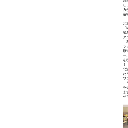
川
し
力
造
北
「
試
ダ
「
ラ
原
ー
を
！
北
た
ワ
こ
を
ま
せ