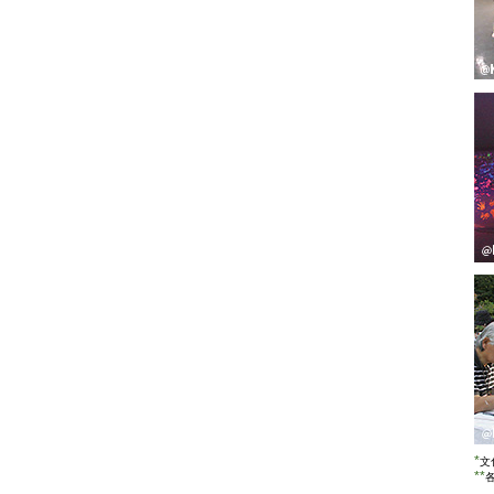
*
文
**