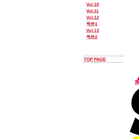
Vol.10
Vol.11
Vol.12
号外1
Vol.13
号外2
TOP PAGE