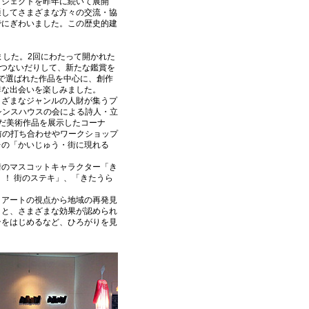
ロジェクトを昨年に続いて展開
通してさまざまな方々の交流・協
でにぎわいました。この歴史的建
ました。2回にわたって開かれた
をつないだりして、新たな鑑賞を
票で選ばれた作品を中心に、創作
鮮な出会いを楽しみました。
さまざまなジャンルの人財が集うプ
シンスハウスの会による詩人・立
だ美術作品を展示したコーナ
前の打ち合わせやワークショップ
レの「かいじゅう・街に現れる
街のマスコットキャラクター「き
 ！ 街のステキ」、「きたうら
、アートの視点から地域の再発見
りと、さまざまな効果が認められ
ンをはじめるなど、ひろがりを見