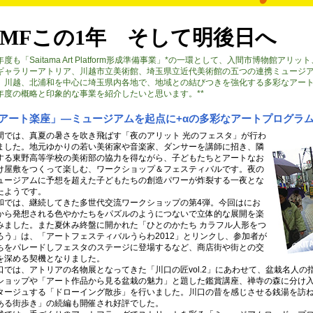
SMFこの1年 そして明後日へ
年度も「Saitama Art Platform形成準備事業」*の一環として、入間市博物館ア
ギャラリーアトリア、川越市立美術館、埼玉県立近代美術館の五つの連携ミュージ
、川越、北浦和を中心に埼玉県内各地で、地域との結びつきを強化する多彩なアー
年度の概略と印象的な事業を紹介したいと思います。**
アート楽座」—ミュージアムを起点に+αの多彩なアートプログラ
間では、真夏の暑さを吹き飛ばす「夜のアリット 光のフェスタ」が行わ
ました。地元ゆかりの若い美術家や音楽家、ダンサーを講師に招き、隣
する東野高等学校の美術部の協力を得ながら、子どもたちとアートなお
け屋敷をつくって楽しむ、ワークショップ＆フェスティバルです。夜の
ュージアムに予想を超えた子どもたちの創造パワーが炸裂する一夜とな
たようです。
和では、継続してきた多世代交流ワークショップの第4弾。今回はにお
から発想される色やかたちをパズルのようにつないで立体的な展開を楽
みました。また夏休み終盤に開かれた「ひとのかたち カラフル人形をつ
ろう」は、「アートフェスティバルうらわ2012」とリンクし、参加者が
ちをパレードしフェスタのステージに登場するなど、商店街や街との交
を深める契機となりました。
口では、アトリアの名物展となってきた「川口の匠vol.2」にあわせて、盆栽名人
ショップや「アート作品から見る盆栽の魅力」と題した鑑賞講座、禅寺の森に分け
タージュする「ドローイング散歩」を行いました。川口の昔を感じさせる銭湯を訪
ある街歩き」の続編も開催され好評でした。